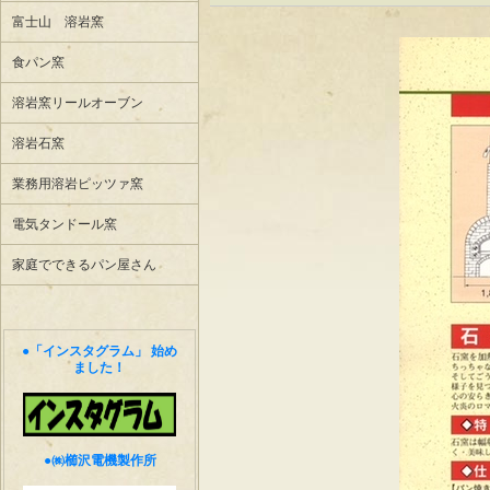
富士山 溶岩窯
食パン窯
溶岩窯リールオーブン
溶岩石窯
業務用溶岩ピッツァ窯
電気タンドール窯
家庭でできるパン屋さん
●「インスタグラム」 始め
ました！
●㈱櫛沢電機製作所