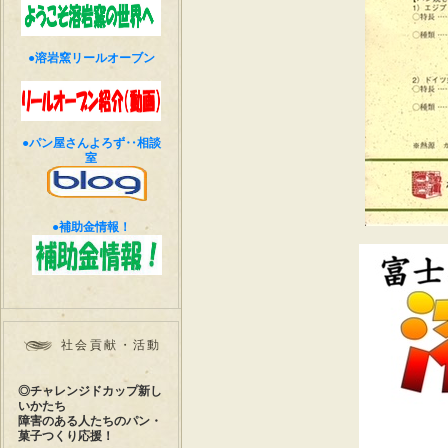
●溶岩窯リールオーブン
●パン屋さんよろず‥相談
室
●補助金情報！
社会貢献・活動
◎チャレンジドカップ新し
いかたち
障害のある人たちのパン・
菓子つくり応援！