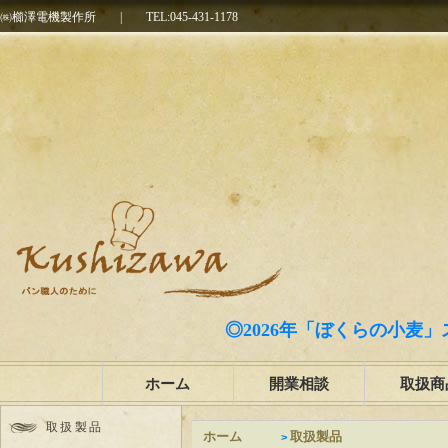
㈱櫛澤電機製作所
|
TEL:045-431-1178
◎2026年「ぼくらの小麦」
ホーム
開業相談
取扱商
取扱製品
ホーム
取扱製品
>