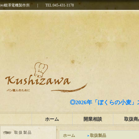
㈱櫛澤電機製作所
|
TEL:045-431-1178
◎2026年「ぼくらの小麦」
ホーム
開業相談
取扱商
取扱製品
ホーム
取扱製品
>