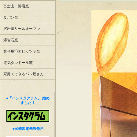
富士山 溶岩窯
食パン窯
溶岩窯リールオーブン
溶岩石窯
業務用溶岩ピッツァ窯
電気タンドール窯
家庭でできるパン屋さん
●「インスタグラム」 始め
ました！
●㈱櫛沢電機製作所