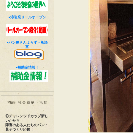
●溶岩窯リールオーブン
●パン屋さんよろず‥相談
室
●補助金情報！
社会貢献・活動
◎チャレンジドカップ新し
いかたち
障害のある人たちのパン・
菓子つくり応援！