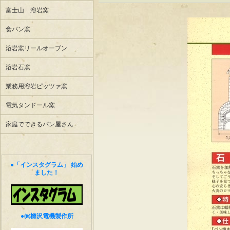
富士山 溶岩窯
食パン窯
溶岩窯リールオーブン
溶岩石窯
業務用溶岩ピッツァ窯
電気タンドール窯
家庭でできるパン屋さん
●「インスタグラム」 始め
ました！
●㈱櫛沢電機製作所