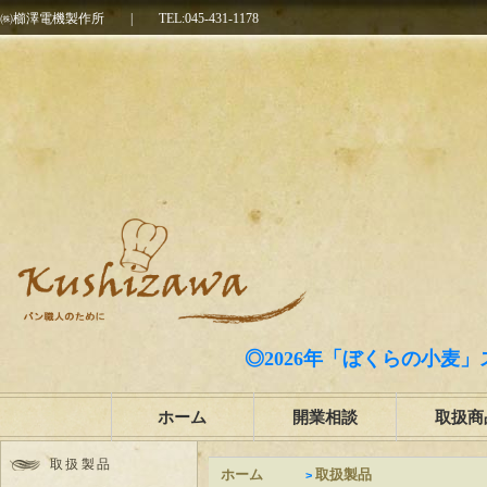
㈱櫛澤電機製作所
|
TEL:045-431-1178
◎2026年「ぼくらの小麦」
ホーム
開業相談
取扱商
取扱製品
ホーム
取扱製品
>