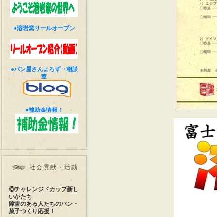
●溶岩窯リールオーブン
●パン屋さんよろず‥相談
室
●補助金情報！
社会貢献・活動
◎チャレンジドカップ新し
いかたち
障害のある人たちのパン・
菓子つくり応援！