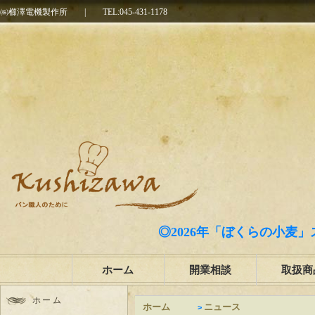
㈱櫛澤電機製作所
|
TEL:045-431-1178
◎2026年「ぼくらの小麦」
ホーム
開業相談
取扱商
ホーム
ホーム
ニュース
>