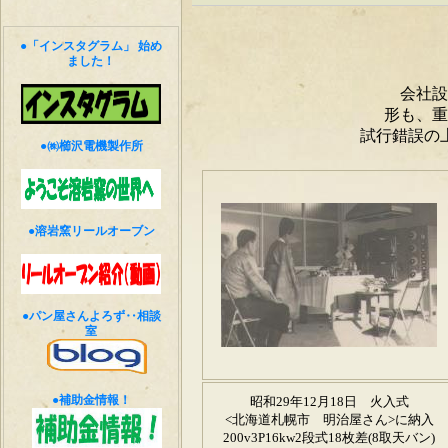
●「インスタグラム」 始め
ました！
●㈱櫛沢電機製作所
●溶岩窯リールオーブン
●パン屋さんよろず‥相談
室
●補助金情報！