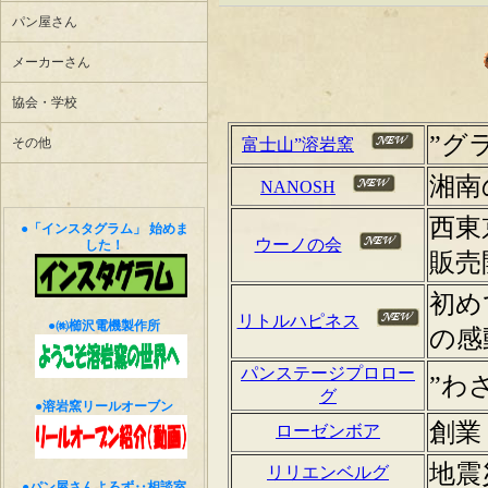
パン屋さん
メーカーさん
協会・学校
その他
●「インスタグラム」 始めま
した！
●㈱櫛沢電機製作所
●溶岩窯リールオーブン
●パン屋さんよろず‥相談室