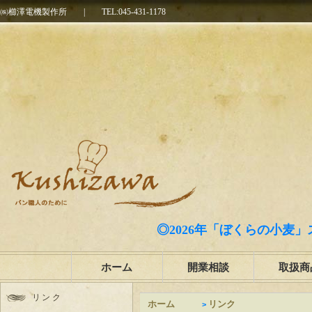
㈱櫛澤電機製作所
|
TEL:045-431-1178
◎2
◎2026年「ぼくらの小麦」
ホーム
開業相談
取扱商
リンク
ホーム
リンク
>